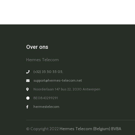
Over ons
Hermes Telecom
(+32) 35 50 55 05
,
support@hermes-telecom.net
Noorderlaan 147 bus 22, 2030 Antwerpen
BE0843299291
hermestelecom
© Copyright 2022
Hermes Telecom (Belgium) BVBA